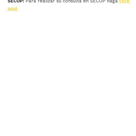
SECOP:
Para realizar su consulta en SECOP haga
click
aquí