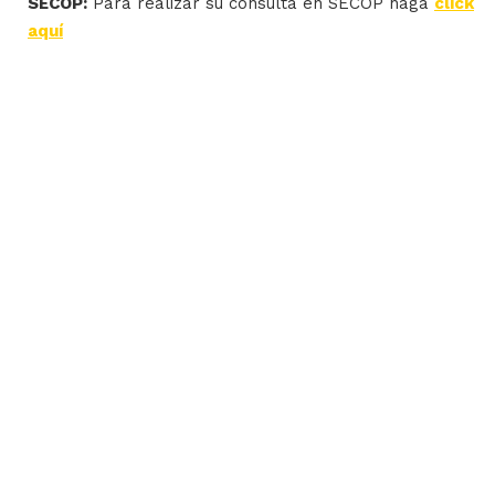
SECOP:
Para realizar su consulta en SECOP haga
click
aquí