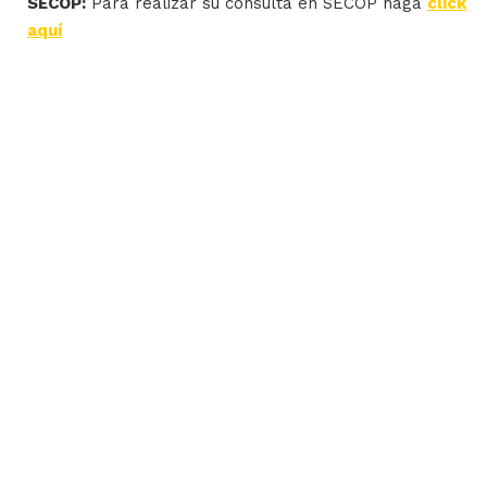
SECOP:
Para realizar su consulta en SECOP haga
click
aquí