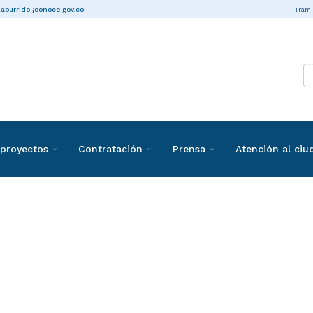
Trámi
 aburrido ¡conoce gov.co!
proyectos
Contratación
Prensa
Atención al ci
ones