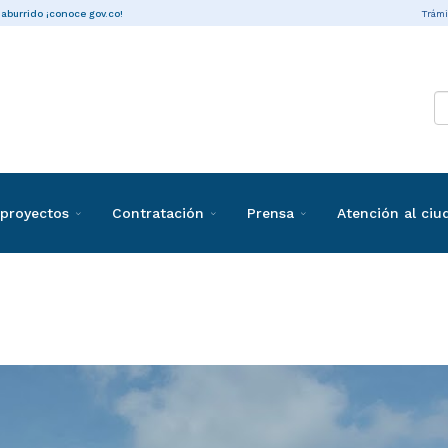
Trámi
 aburrido ¡conoce gov.co!
proyectos
Contratación
Prensa
Atención al ci
ias