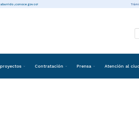
Trámi
 aburrido ¡conoce gov.co!
proyectos
Contratación
Prensa
Atención al ci
ones