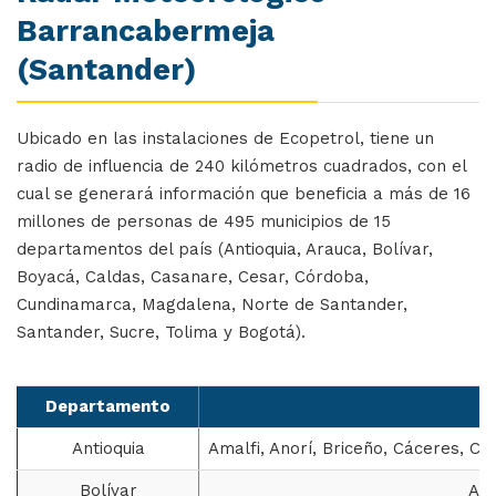
Barrancabermeja
(Santander)
Ubicado en las instalaciones de Ecopetrol, tiene un
radio de influencia de 240 kilómetros cuadrados, con el
cual se generará información que beneficia a más de 16
millones de personas de 495 municipios de 15
departamentos del país (Antioquia, Arauca, Bolívar,
Boyacá, Caldas, Casanare, Cesar, Córdoba,
Cundinamarca, Magdalena, Norte de Santander,
Santander, Sucre, Tolima y Bogotá).
Departamento
Antioquia
Amalfi, Anorí, Briceño, Cáceres, Ca
Bolívar
Are