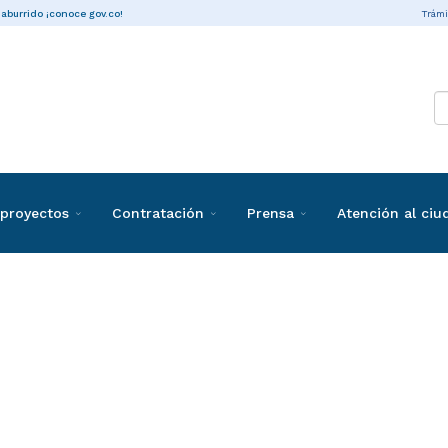
Trámi
 aburrido ¡conoce gov.co!
proyectos
Contratación
Prensa
Atención al ci
ones