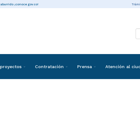
Trámi
 aburrido ¡conoce gov.co!
proyectos
Contratación
Prensa
Atención al ci
ones