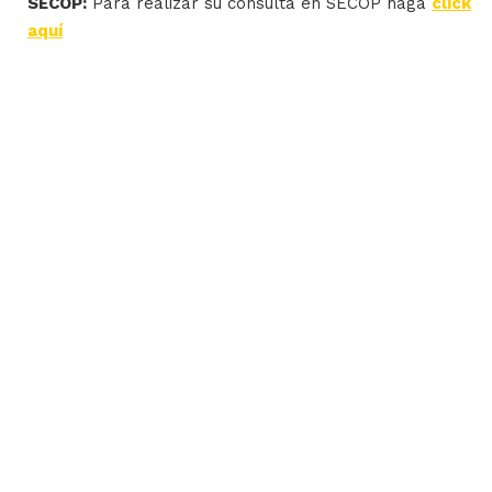
SECOP:
Para realizar su consulta en SECOP haga
click
aquí