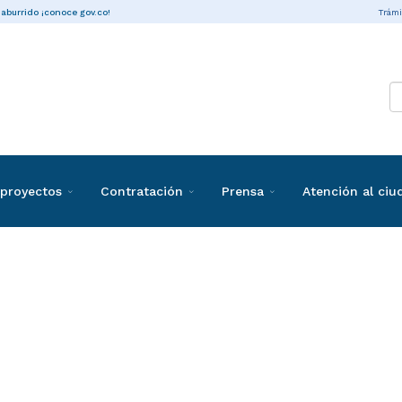
Trámi
 aburrido ¡conoce gov.co!
proyectos
Contratación
Prensa
Atención al ci
ones