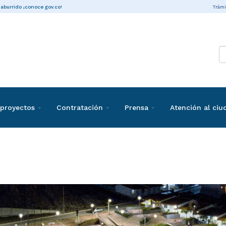
Trámi
 aburrido ¡conoce gov.co!
proyectos
Contratación
Prensa
Atención al ci
s