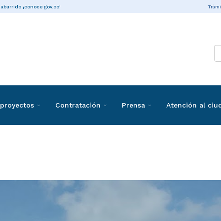
Trámi
 aburrido ¡conoce gov.co!
proyectos
Contratación
Prensa
Atención al ci
ias