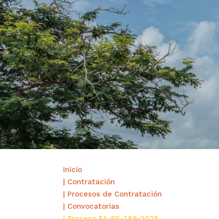
Inicio
| Contratación
| Procesos de Contratación
| Convocatorias
| Proceso FA-PS-289-2025