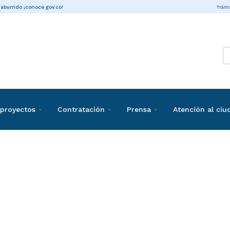
Trámi
 aburrido ¡conoce gov.co!
proyectos
Contratación
Prensa
Atención al ci
ones