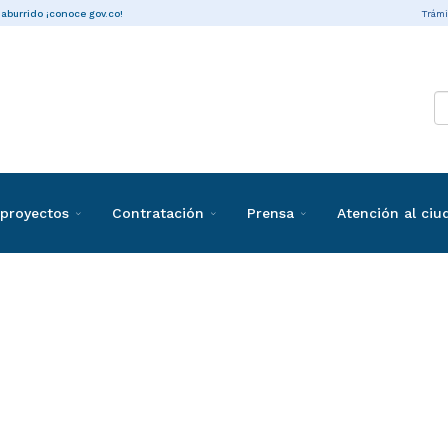
Trámi
 aburrido ¡conoce gov.co!
proyectos
Contratación
Prensa
Atención al ci
ones