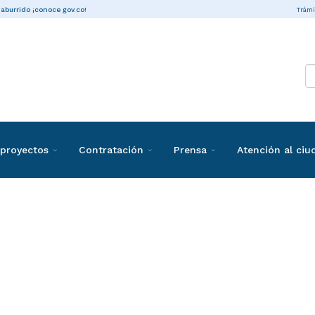
Trámi
 aburrido ¡conoce gov.co!
proyectos
Contratación
Prensa
Atención al ci
ones