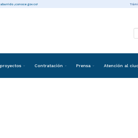
Trámi
 aburrido ¡conoce gov.co!
proyectos
Contratación
Prensa
Atención al ci
ones