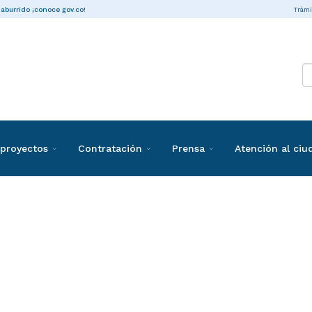
Trámi
 aburrido ¡conoce gov.co!
proyectos
Contratación
Prensa
Atención al ci
ones