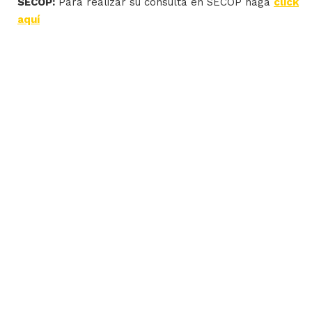
SECOP:
Para realizar su consulta en SECOP haga
click
aquí