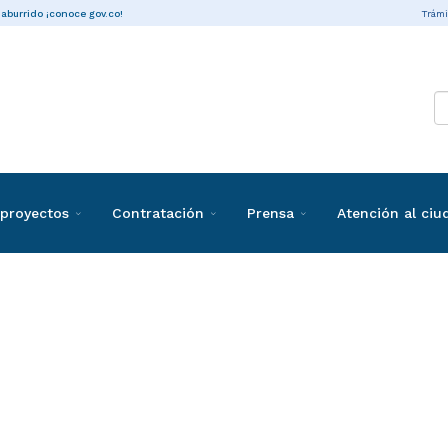
Trámi
 aburrido ¡conoce gov.co!
proyectos
Contratación
Prensa
Atención al ci
ones