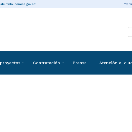
Trámi
 aburrido ¡conoce gov.co!
proyectos
Contratación
Prensa
Atención al ci
ones