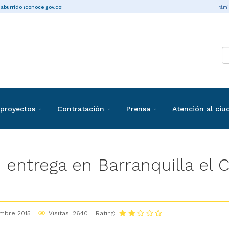
Trámi
 aburrido ¡conoce gov.co!
proyectos
Contratación
Prensa
Atención al ci
entrega en Barranquilla el 
embre 2015
Visitas: 2640
Rating: