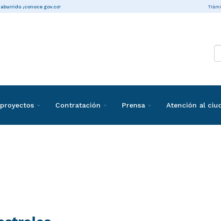
Trámi
 aburrido ¡conoce gov.co!
proyectos
Contratación
Prensa
Atención al ci