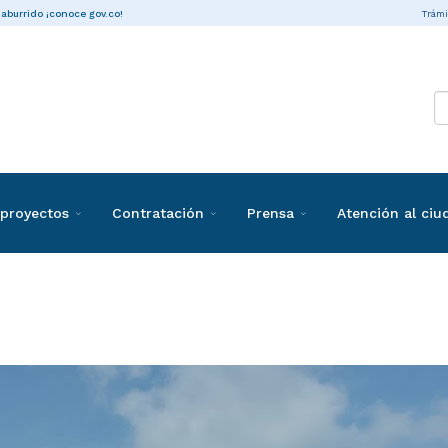
Trámi
 aburrido ¡conoce gov.co!
proyectos
Contratación
Prensa
Atención al ci
ias