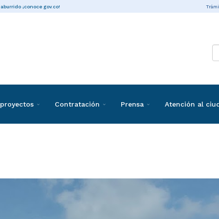
Trámi
 aburrido ¡conoce gov.co!
proyectos
Contratación
Prensa
Atención al ci
ias