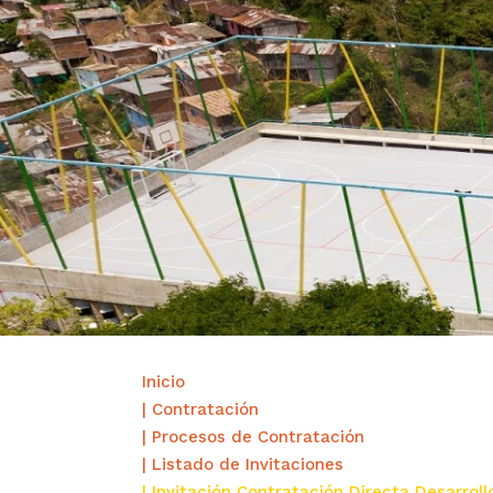
Inicio
| Contratación
| Procesos de Contratación
| Listado de Invitaciones
| Invitación Contratación Directa Desarrol