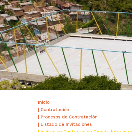
Inicio
| Contratación
| Procesos de Contratación
| Listado de Invitaciones
| Invitación Contratación Directa Intervent