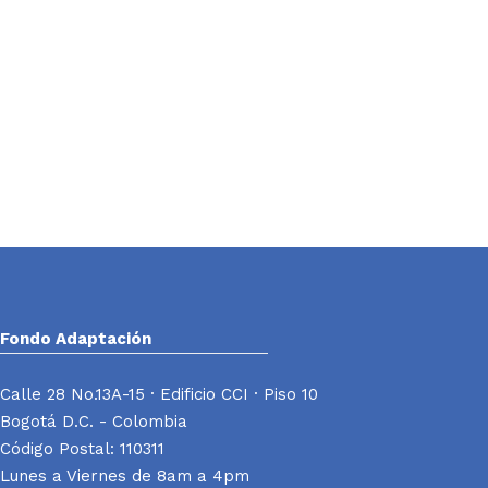
Fondo Adaptación
Calle 28 No.13A-15 · Edificio CCI · Piso 10
Bogotá D.C. - Colombia
Código Postal: 110311
Lunes a Viernes de 8am a 4pm