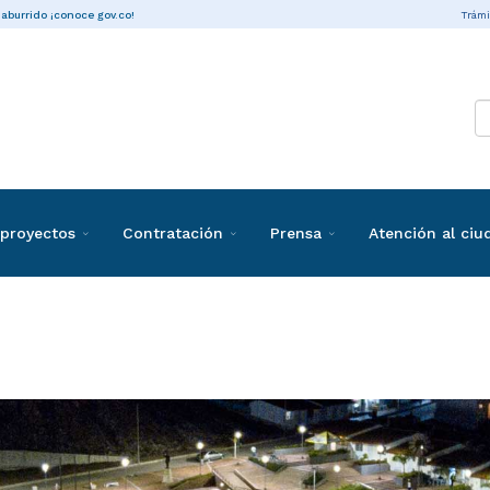
Trámi
 aburrido ¡conoce gov.co!
proyectos
Contratación
Prensa
Atención al ci
s