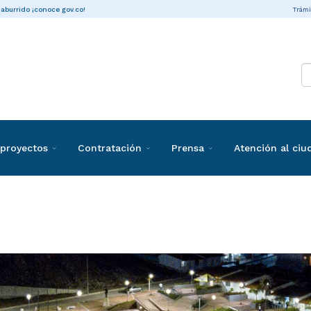
Trámi
 aburrido ¡conoce gov.co!
proyectos
Contratación
Prensa
Atención al ci
s