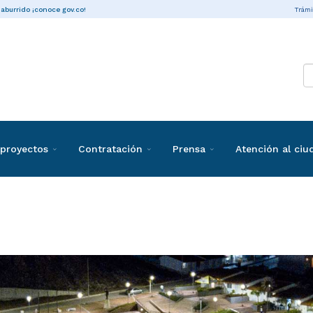
Trámi
 aburrido ¡conoce gov.co!
proyectos
Contratación
Prensa
Atención al ci
s