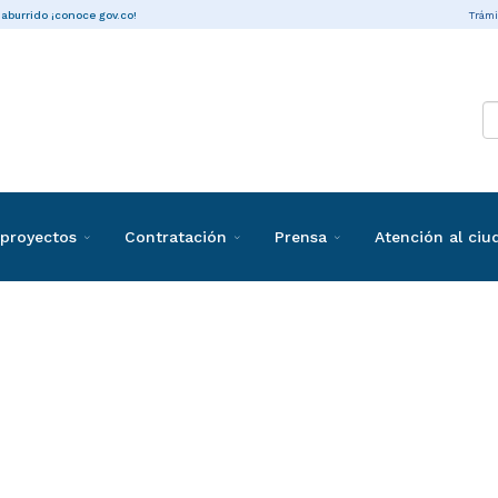
Trámi
 aburrido ¡conoce gov.co!
proyectos
Contratación
Prensa
Atención al ci
ones