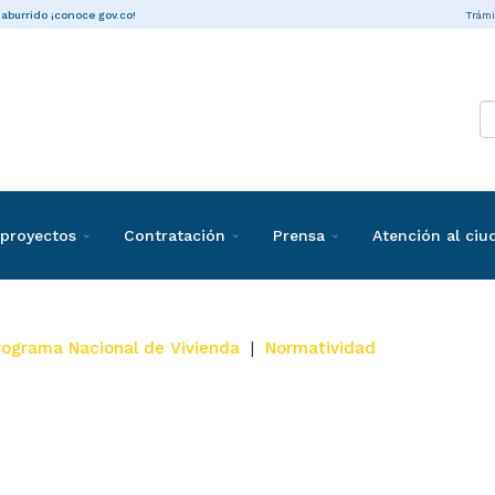
Trámi
 aburrido ¡conoce gov.co!
proyectos
Contratación
Prensa
Atención al ci
Programa Nacional de Vivienda
|
Normatividad