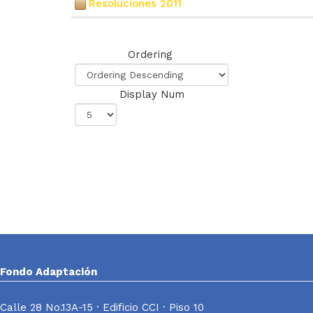
Resoluciones 2011
(4)
Ordering
Display Num
Fondo Adaptación
Calle 28 No.13A-15 · Edificio CCI · Piso 10