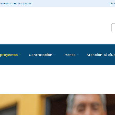
Trámi
 aburrido ¡conoce gov.co!
proyectos
Contratación
Prensa
Atención al ci
a