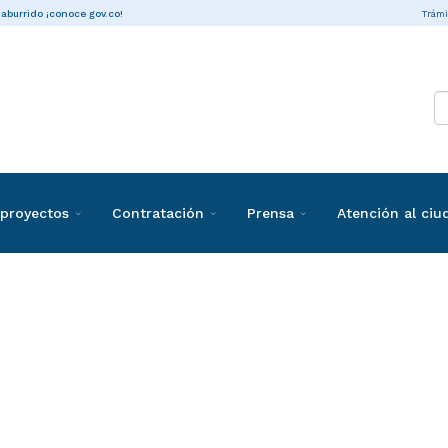
Trámi
 aburrido ¡conoce gov.co!
proyectos
Contratación
Prensa
Atención al ci
ones