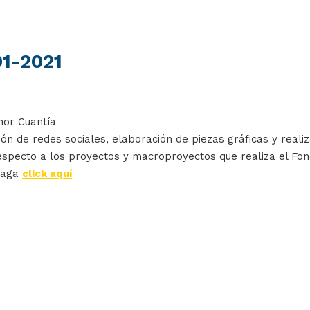
1-2021
nor Cuantía
ión de redes sociales, elaboración de piezas gráficas y real
especto a los proyectos y macroproyectos que realiza el Fo
haga
click aquí