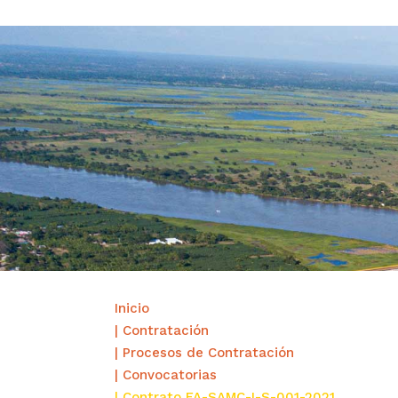
Inicio
| Contratación
| Procesos de Contratación
| Convocatorias
| Contrato FA-SAMC-I-S-001-2021