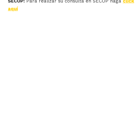
SECOP:
Para realizar su consulta en SECOP haga
click
aquí