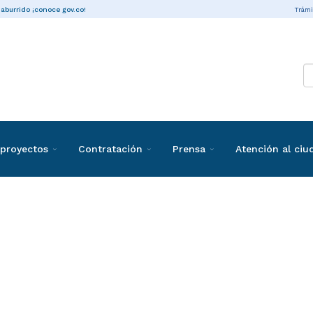
Trámi
 aburrido ¡conoce gov.co!
proyectos
Contratación
Prensa
Atención al ci
ones