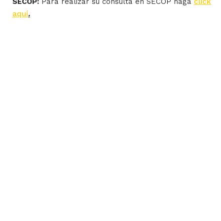
SECOP:
Para realizar su consulta en SECOP haga
click
aquí
.