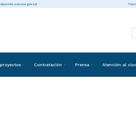
Trámi
 aburrido ¡conoce gov.co!
proyectos
Contratación
Prensa
Atención al ci
ones