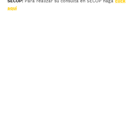
SECOP:
Para realizar su consulta en SECOP haga
click
aquí