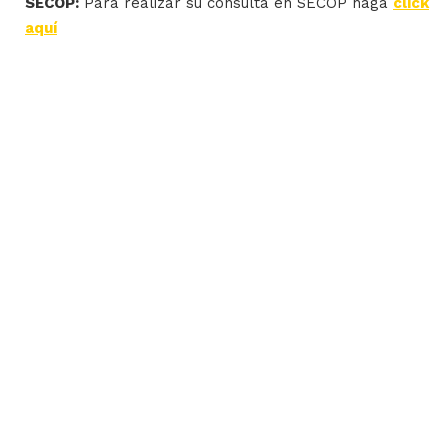
SECOP:
Para realizar su consulta en SECOP haga
click
aquí