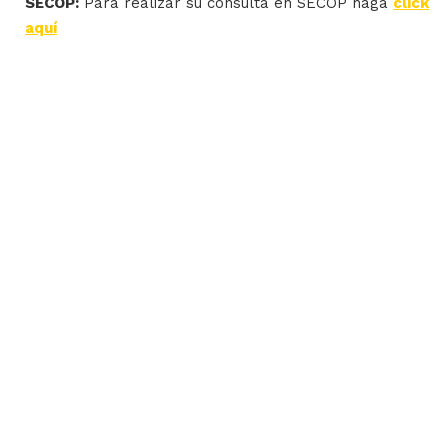
SECOP:
Para realizar su consulta en SECOP haga
click
aquí