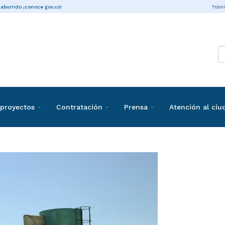
Trámi
 aburrido ¡conoce gov.co!
proyectos
Contratación
Prensa
Atención al ci