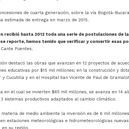
 concesiones de cuarta generación, sobre la vía Bogotá-Bu
ha estimada de entrega en marzo de 2015.
ión recibió hasta 2012 toda una serie de postulaciones de l
ese reporte, hemos tenido que verificar y convertir esas p
 Cante Puentes.
ción destacó las obras que avanzan en 12 proyectos de acued
iones educativas por $15 mil millones; en la construcción y do
r y Cucutilla y en el Hospital San Vicente de Paul de Gramalo
n el cual se invierten $65 mil millones, se avanza en 14 alia
 3 sistemas productivos adaptados al cambio climático.
 materia de medio ambiente la inversión es de 6 mil millone
n estaciones meteorológicas e hidrometeorológicas nuevas 
a en su región.