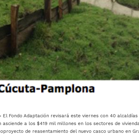
-
El Fondo Adaptación revisará este viernes con 40 alcaldías
 asciende a los $419 mil millones en los sectores de vivienda
proyecto de reasentamiento del nuevo casco urbano en Gram