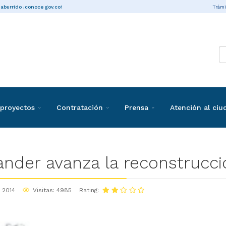
Trámi
 aburrido ¡conoce gov.co!
proyectos
Contratación
Prensa
Atención al ci
nder avanza la reconstrucci
 2014
Visitas: 4985
Rating: