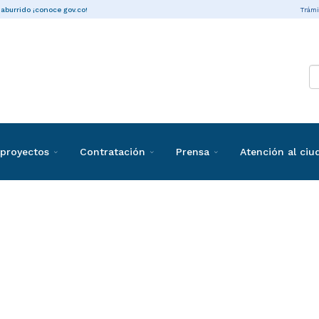
Trámi
 aburrido ¡conoce gov.co!
proyectos
Contratación
Prensa
Atención al ci
ones