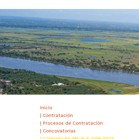
Inicio
| Contratación
| Procesos de Contratación
| Concovatorias
| Contrato FA-MC-F-S-006-2023