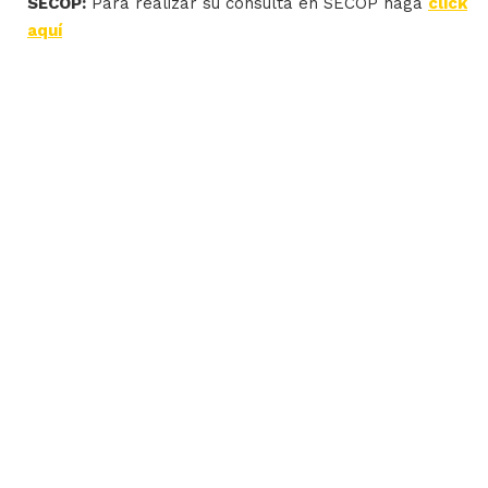
SECOP:
Para realizar su consulta en SECOP haga
click
aquí