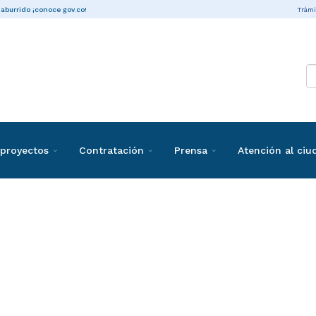
Trámi
 aburrido ¡conoce gov.co!
proyectos
Contratación
Prensa
Atención al ci
ones