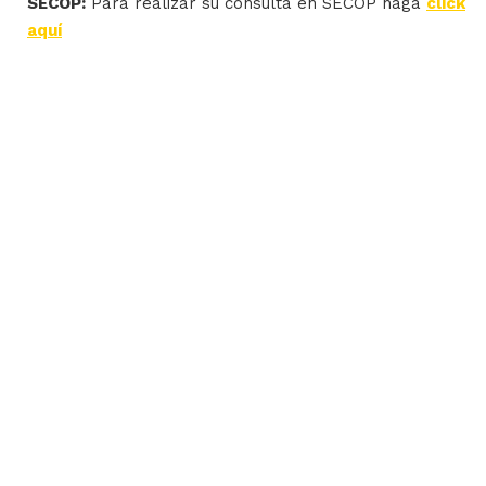
SECOP:
Para realizar su consulta en SECOP haga
click
aquí